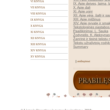
VI KNYGA
IX. Apie deives, laimą,
X. Apie dalį
VII KNYGA
XI. Apie ugnį
VIII KNYGA
XII. Apie vėją, šaltį ir sa
XIII. Apie milžinus
IX KNYGA
XIV. Apie gyvatę ir sma
X KNYGA
Tekstologinės pastabos
Paaiškinimai. L. Sauka
XI KNYGA
Žodynėlis. K. Aleksynas
XII KNYGA
Žanrinė ir tipinė tekstų
Tekstų užrašytojų rodyk
XIII KNYGA
Summary
XIV KNYGA
XV KNYGA
atsiliepimai