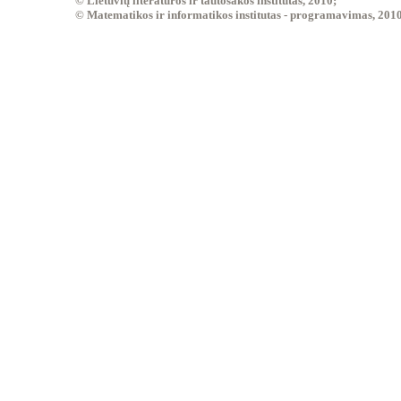
© Lietuvių literatūros ir tautosakos institutas, 2010;
© Matematikos ir informatikos institutas - programavimas, 201